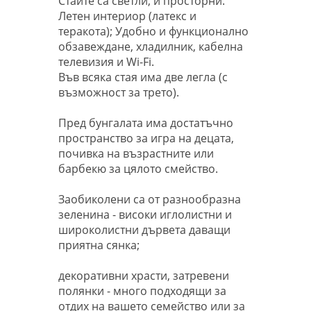
Стаите са светли, и просторни.
Летен интериор (латекс и
теракота); Удобно и функционално
обзавеждане, хладилник, кабелна
телевизия и Wi-Fi.
Във всяка стая има две легла (с
възможност за трето).
Пред бунгалата има достатъчно
пространство за игра на децата,
почивка на възрастните или
барбекю за цялото смейство.
Заобиколени са от разнообразна
зеленина - високи иглолистни и
широколистни дървета даващи
приятна сянка;
декоративни храсти, затревени
полянки - много подходящи за
отдих на вашето семейство или за