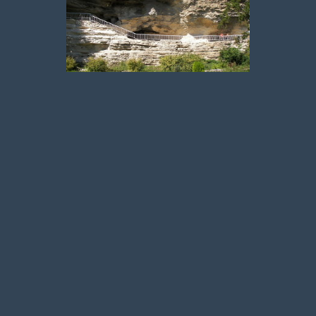
Аладжа манастир
Атракции и забавления
Плажът и морето